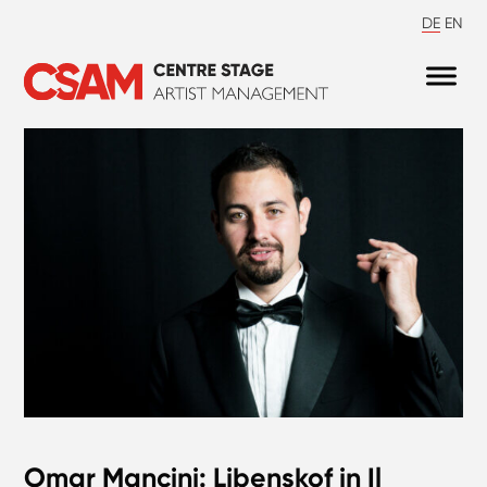
DE
EN
Omar Mancini: Libenskof in Il