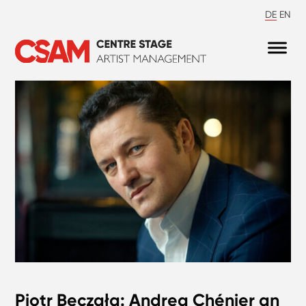
DE
EN
Piotr Beczała: Andrea Chénier an