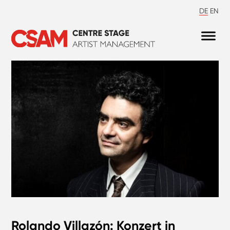
DE
EN
Rolando Villazón: Konzert in