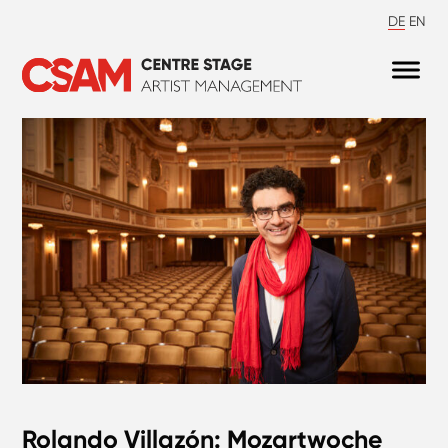
DE
EN
Rolando Villazón: Mozartwoche