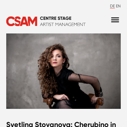
DE
EN
Svetlina Stoyanova: Cherubino in