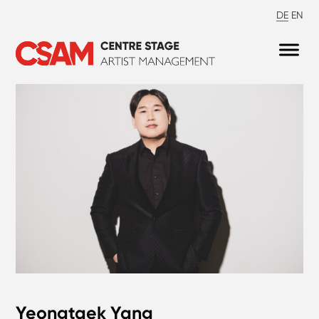
DE
EN
Yeongtaek Yang