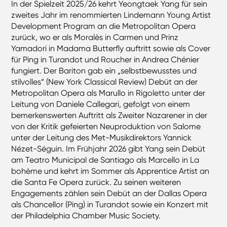
In der Spielzeit 2025/26 kehrt Yeongtaek Yang für sein
zweites Jahr im renommierten Lindemann Young Artist
Development Program an die Metropolitan Opera
zurück, wo er als Moralès in Carmen und Prinz
Yamadori in Madama Butterfly auftritt sowie als Cover
für Ping in Turandot und Roucher in Andrea Chénier
fungiert. Der Bariton gab ein „selbstbewusstes und
stilvolles“ (New York Classical Review) Debüt an der
Metropolitan Opera als Marullo in Rigoletto unter der
Leitung von Daniele Callegari, gefolgt von einem
bemerkenswerten Auftritt als Zweiter Nazarener in der
von der Kritik gefeierten Neuproduktion von Salome
unter der Leitung des Met-Musikdirektors Yannick
Nézet-Séguin. Im Frühjahr 2026 gibt Yang sein Debüt
am Teatro Municipal de Santiago als Marcello in La
bohème und kehrt im Sommer als Apprentice Artist an
die Santa Fe Opera zurück. Zu seinen weiteren
Engagements zählen sein Debüt an der Dallas Opera
als Chancellor (Ping) in Turandot sowie ein Konzert mit
der Philadelphia Chamber Music Society.