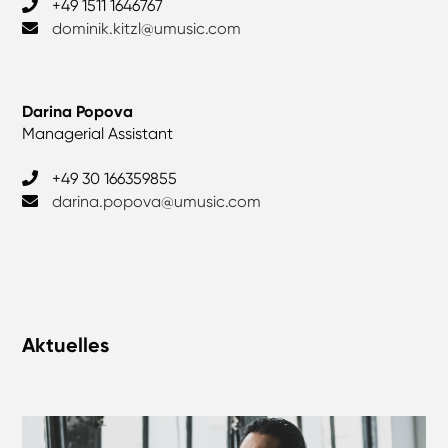
‎+49 1511 1646767
dominik.kitzl@umusic.com
Darina Popova
Managerial Assistant
+49 30 166359855
darina.popova@umusic.com
Aktuelles