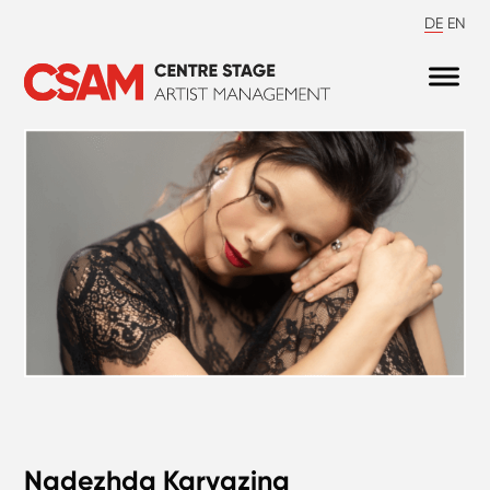
DE
EN
Nadezhda Karyazina