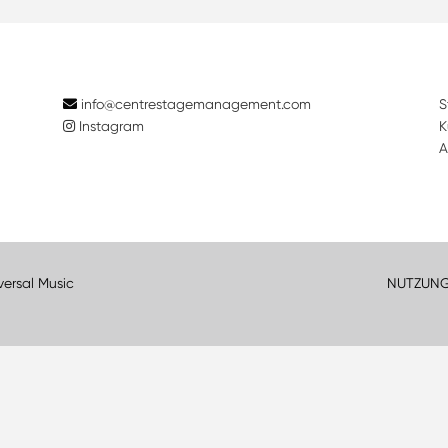
info@centrestagemanagement.com
S
Instagram
K
A
versal Music
NUTZUN