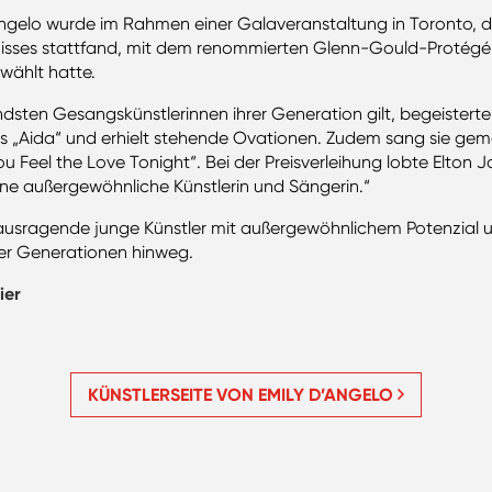
ngelo wurde im Rahmen einer Galaveranstaltung in Toronto, d
isses stattfand, mit dem renommierten Glenn-Gould-Protégé-P
ewählt hatte.
rendsten Gesangskünstlerinnen ihrer Generation gilt, begeister
s „Aida“ und erhielt stehende Ovationen. Zudem sang sie ge
Feel the Love Tonight“. Bei der Preisverleihung lobte Elton J
eine außergewöhnliche Künstlerin und Sängerin.“
ausragende junge Künstler mit außergewöhnlichem Potenzial u
ber Generationen hinweg.
ier
KÜNSTLERSEITE VON EMILY D’ANGELO