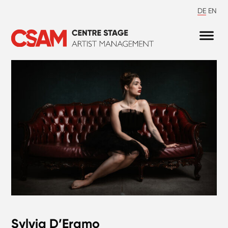
DE
EN
Sylvia D’Eramo