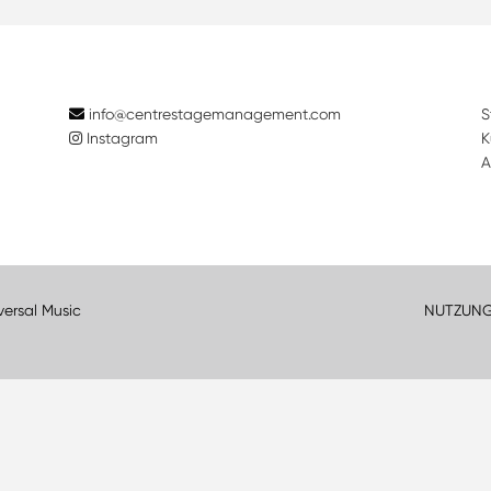
info@centrestagemanagement.com
S
Instagram
K
A
versal Music
NUTZUN