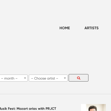
HOME
ARTISTS
– month –
– Choose artist –
usik Fest: Mozart arias with PRJCT