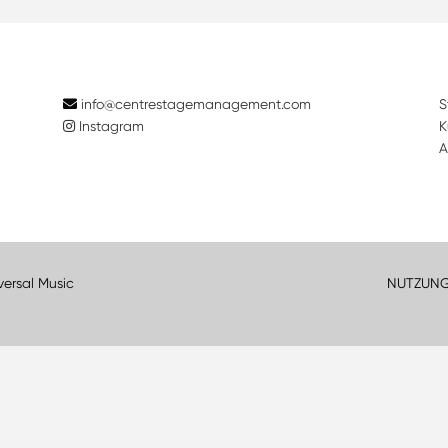
info@centrestagemanagement.com
S
Instagram
K
A
versal Music
NUTZUN