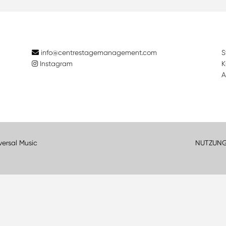
info@centrestagemanagement.com
S
Instagram
K
A
versal Music
NUTZUN