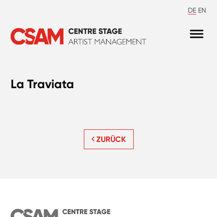
DE
EN
La Traviata
ZURÜCK