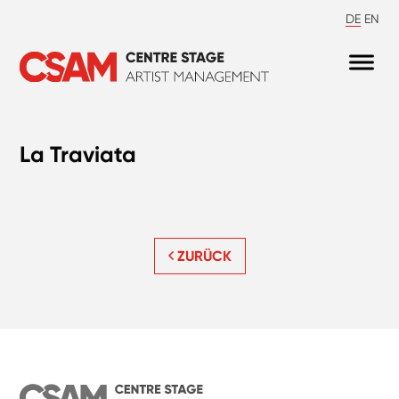
DE
EN
La Traviata
ZURÜCK