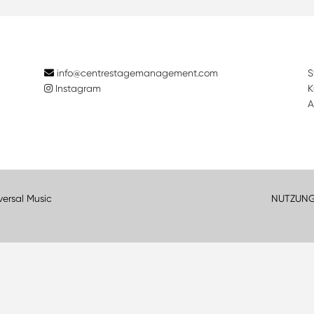
info@centrestagemanagement.com
S
Instagram
K
A
versal Music
NUTZUN