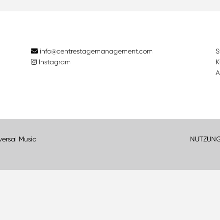
info@centrestagemanagement.com
S
Instagram
K
A
versal Music
NUTZUN