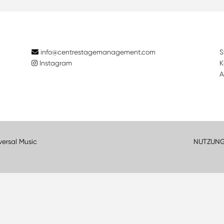
info@centrestagemanagement.com
S
Instagram
K
A
versal Music
NUTZUN