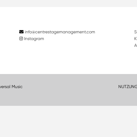
info@centrestagemanagement.com
S
Instagram
K
A
versal Music
NUTZUN