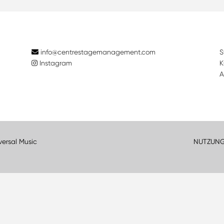
info@centrestagemanagement.com
S
Instagram
K
A
versal Music
NUTZUN