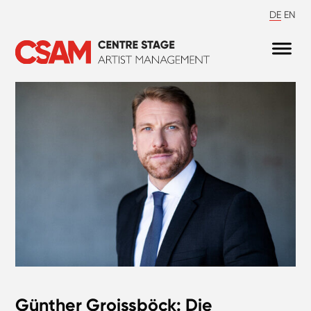
DE
EN
Günther Groissböck: Die