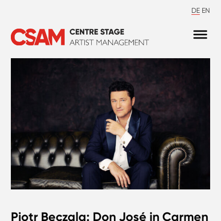
DE
EN
Piotr Beczala: Don José in Carmen