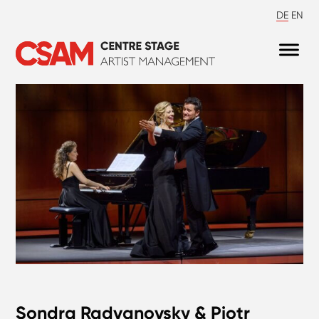
DE
EN
Sondra Radvanovsky & Piotr