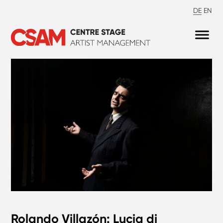
DE
EN
Rolando Villazón: Lucia di