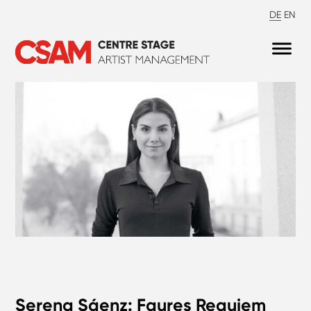
DE
EN
Serena Sáenz: Faures Requiem