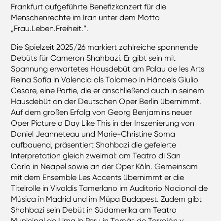
Frankfurt aufgeführte Benefizkonzert für die
Menschenrechte im Iran unter dem Motto
„Frau.Leben.Freiheit.“.
Die Spielzeit 2025/26 markiert zahlreiche spannende
Debüts für Cameron Shahbazi. Er gibt sein mit
Spannung erwartetes Hausdebüt am Palau de les Arts
Reina Sofía in Valencia als Tolomeo in Händels Giulio
Cesare, eine Partie, die er anschließend auch in seinem
Hausdebüt an der Deutschen Oper Berlin übernimmt.
Auf dem großen Erfolg von Georg Benjamins neuer
Oper Picture a Day Like This in der Inszenierung von
Daniel Jeanneteau und Marie-Christine Soma
aufbauend, präsentiert Shahbazi die gefeierte
Interpretation gleich zweimal: am Teatro di San
Carlo in Neapel sowie an der Oper Köln. Gemeinsam
mit dem Ensemble Les Accents übernimmt er die
Titelrolle in Vivaldis Tamerlano im Auditorio Nacional de
Música in Madrid und im Müpa Budapest. Zudem gibt
Shahbazi sein Debüt in Südamerika am Teatro
Municipal de Lima in Peru in Tomás de Torrejón y