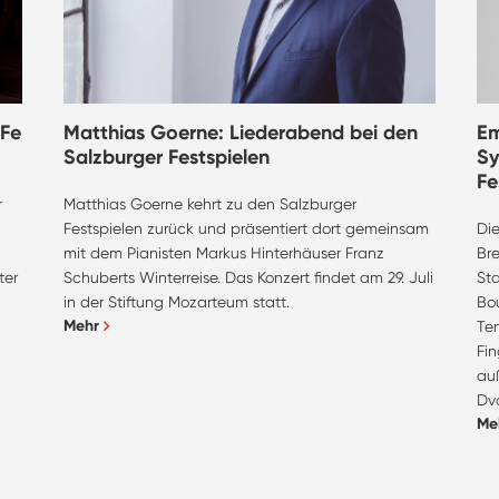
 Fe
Matthias Goerne: Liederabend bei den
Em
Salzburger Festspielen
Sy
Fe
r
Matthias Goerne kehrt zu den Salzburger
Festspielen zurück und präsentiert dort gemeinsam
Die
mit dem Pianisten Markus Hinterhäuser Franz
Bre
ter
Schuberts Winterreise. Das Konzert findet am 29. Juli
Sta
in der Stiftung Mozarteum statt.
Bo
Mehr
Te
Fi
auß
Dvo
Me