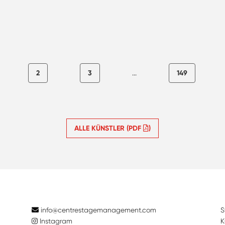
2
3
...
149
ALLE KÜNSTLER (PDF
)
info@centrestagemanagement.com
S
Instagram
K