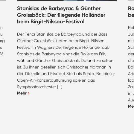
Stanislas de Barbeyrac & Günther
Ro
Groissböck: Der fliegende Holländer
be
beim Birgit-Nilsson-Festival
in
Ro
zu
Der Tenor Stanislas de Barbeyrac und der Bass
Ju
urg
Günther Groissböck treten beim Birgit-Nilsson-
mi
s
Festival in Wagners Der fliegende Holländer auf.
Sc
26
Stanislas de Barbeyrac singt die Rolle des Erik,
de
während Günther Groissböck als Daland zu sehen
di
ist. Zu ihnen gesellen sich Christopher Maltman in
Ba
der Titelrolle und Elisabet Strid als Senta. Bei dieser
Ar
Open-Air-Konzertaufführung spielen das
Ido
Symphonieorchester […]
Zau
Mehr
in
Au
Me