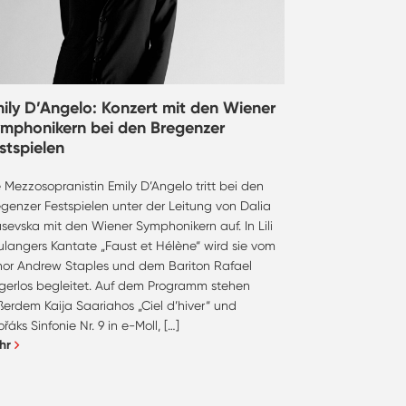
ily D’Angelo: Konzert mit den Wiener
mphonikern bei den Bregenzer
stspielen
 Mezzosopranistin Emily D’Angelo tritt bei den
genzer Festspielen unter der Leitung von Dalia
sevska mit den Wiener Symphonikern auf. In Lili
ulangers Kantate „Faust et Hélène“ wird sie vom
nor Andrew Staples und dem Bariton Rafael
ngerlos begleitet. Auf dem Programm stehen
erdem Kaija Saariahos „Ciel d’hiver“ und
řáks Sinfonie Nr. 9 in e-Moll, […]
hr