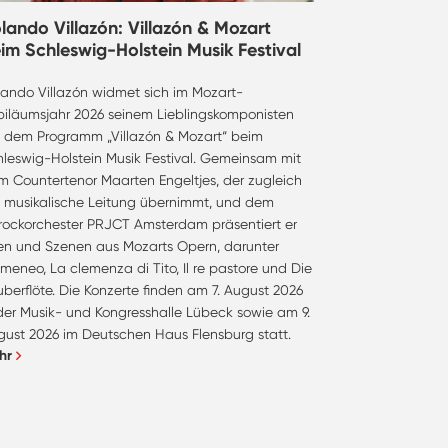
lando Villazón: Villazón & Mozart
im Schleswig-Holstein Musik Festival
lando Villazón widmet sich im Mozart-
biläumsjahr 2026 seinem Lieblingskomponisten
t dem Programm „Villazón & Mozart“ beim
hleswig-Holstein Musik Festival. Gemeinsam mit
m Countertenor Maarten Engeltjes, der zugleich
e musikalische Leitung übernimmt, und dem
rockorchester PRJCT Amsterdam präsentiert er
ien und Szenen aus Mozarts Opern, darunter
meneo, La clemenza di Tito, Il re pastore und Die
berflöte. Die Konzerte finden am 7. August 2026
 der Musik- und Kongresshalle Lübeck sowie am 9.
gust 2026 im Deutschen Haus Flensburg statt.
hr