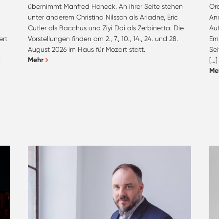
übernimmt Manfred Honeck. An ihrer Seite stehen
Or
unter anderem Christina Nilsson als Ariadne, Eric
And
e
Cutler als Bacchus und Ziyi Dai als Zerbinetta. Die
Au
ert
Vorstellungen finden am 2., 7., 10., 14., 24. und 28.
Emi
August 2026 im Haus für Mozart statt.
Sei
Mehr
m
[…]
Me