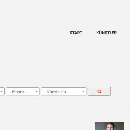
START
KÜNSTLER
– Monat –
– Künstler:in –