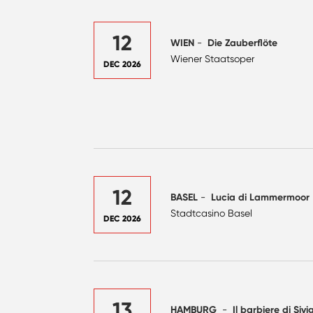
12
WIEN
-
Die Zauberflöte
Wiener Staatsoper
DEC 2026
12
BASEL
-
Lucia di Lammermoor
Stadtcasino Basel
DEC 2026
13
HAMBURG
-
Il barbiere di Sivig