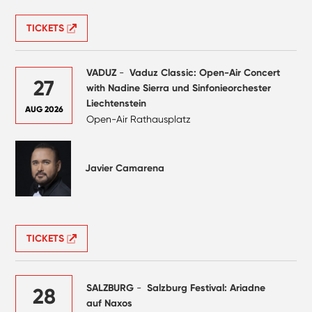
TICKETS
VADUZ
-
Vaduz Classic: Open-Air Concert
27
with Nadine Sierra und Sinfonieorchester
Liechtenstein
AUG 2026
Open-Air Rathausplatz
Javier Camarena
TICKETS
SALZBURG
-
Salzburg Festival: Ariadne
28
auf Naxos