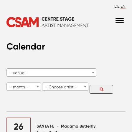
DE
EN
Calendar
– venue –
– month –
– Choose artist –
26
SANTA FE
-
Madama Butterfly