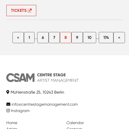
TICKETS
«
1
...
6
7
8
9
10
...
174
»
Mühlenstraße 25, 10243 Berlin
info@centrestagemanagement.com
Instagram
Home
Calendar
Artists
Contact