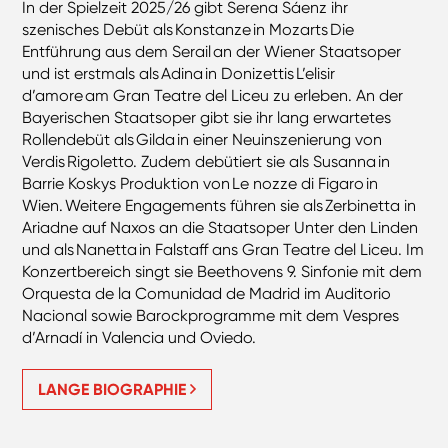
In der Spielzeit 2025/26 gibt Serena Sáenz ihr
szenisches Debüt als Konstanze in Mozarts Die
Entführung aus dem Serail an der Wiener Staatsoper
und ist erstmals als Adina in Donizettis L’elisir
d’amore am Gran Teatre del Liceu zu erleben. An der
Bayerischen Staatsoper gibt sie ihr lang erwartetes
Rollendebüt als Gilda in einer Neuinszenierung von
Verdis Rigoletto. Zudem debütiert sie als Susanna in
Barrie Koskys Produktion von Le nozze di Figaro in
Wien. Weitere Engagements führen sie als Zerbinetta in
Ariadne auf Naxos an die Staatsoper Unter den Linden
und als Nanetta in Falstaff ans Gran Teatre del Liceu. Im
Konzertbereich singt sie Beethovens 9. Sinfonie mit dem
Orquesta de la Comunidad de Madrid im Auditorio
Nacional sowie Barockprogramme mit dem Vespres
d’Arnadí in Valencia und Oviedo.
LANGE BIOGRAPHIE