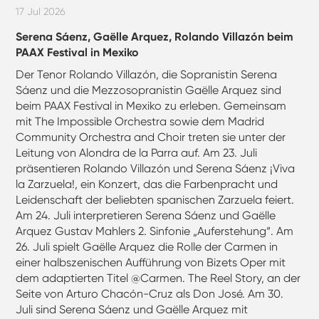
17 Jul 2026
Serena Sáenz, Gaëlle Arquez, Rolando Villazón beim
PAAX Festival in Mexiko
Der Tenor Rolando Villazón, die Sopranistin Serena
Sáenz und die Mezzosopranistin Gaëlle Arquez sind
beim PAAX Festival in Mexiko zu erleben. Gemeinsam
mit The Impossible Orchestra sowie dem Madrid
Community Orchestra and Choir treten sie unter der
Leitung von Alondra de la Parra auf. Am 23. Juli
präsentieren Rolando Villazón und Serena Sáenz ¡Viva
la Zarzuela!, ein Konzert, das die Farbenpracht und
Leidenschaft der beliebten spanischen Zarzuela feiert.
Am 24. Juli interpretieren Serena Sáenz und Gaëlle
Arquez Gustav Mahlers 2. Sinfonie „Auferstehung“. Am
26. Juli spielt Gaëlle Arquez die Rolle der Carmen in
einer halbszenischen Aufführung von Bizets Oper mit
dem adaptierten Titel @Carmen. The Reel Story, an der
Seite von Arturo Chacón-Cruz als Don José. Am 30.
Juli sind Serena Sáenz und Gaëlle Arquez mit