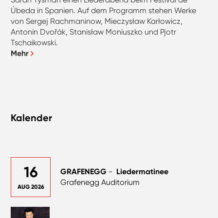
Úbeda in Spanien. Auf dem Programm stehen Werke
von Sergej Rachmaninow, Mieczysław Karłowicz,
Antonín Dvořák, Stanisław Moniuszko und Pjotr
Tschaikowski.
Mehr
Kalender
16
GRAFENEGG
-
Liedermatinee
Grafenegg Auditorium
AUG 2026